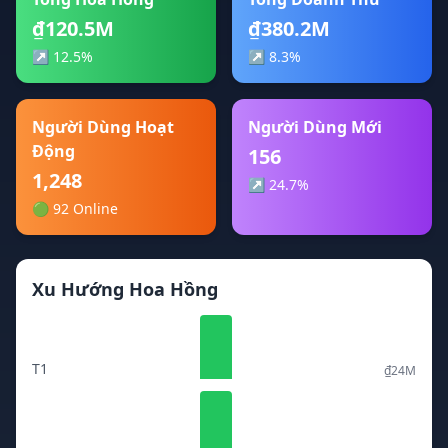
₫120.5M
₫380.2M
↗ 12.5%
↗ 8.3%
Người Dùng Hoạt
Người Dùng Mới
Động
156
1,248
↗ 24.7%
🟢 92 Online
Xu Hướng Hoa Hồng
T1
₫24M