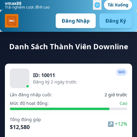
vmax88
🌐
Tải Xuống
Trải nghiệm cược đỉnh cao
Đăng Nhập
Đăng Ký
Danh Sách Thành Viên Downline
Mới
ID: 10011
Đăng ký 2 ngày trước
Lần đăng nhập cuối:
2 giờ trước
Mức độ hoạt động:
Cao
Tổng đóng góp
↗
+12%
$12,580