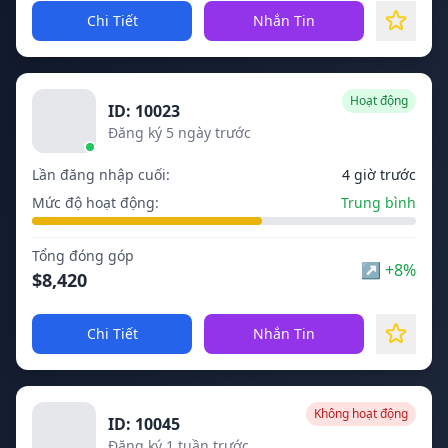
Chi Tiết
Nhắn Tin
Hoạt động
ID: 10023
Đăng ký 5 ngày trước
Lần đăng nhập cuối:
4 giờ trước
Mức độ hoạt động:
Trung bình
Tổng đóng góp
↗
+8%
$8,420
Chi Tiết
Nhắn Tin
Không hoạt động
ID: 10045
Đăng ký 1 tuần trước