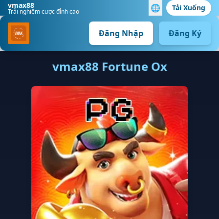
vmax88
🌐
Tải Xuống
Trải nghiệm cược đỉnh cao
Đăng Nhập
Đăng Ký
vmax88 Fortune Ox