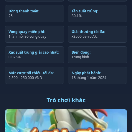
Dòng thanh toán:
Tần suất trúng:
25
30.1%
Vòng quay miễn phí:
Giải thưởng tối đa:
1 lần mỗi 80 vòng quay
x3500 tiền cược
Xác suất trúng giải cao nhất:
Biến động:
0.025%
Trung bình
Mức cược tối thiểu-tối đa:
Ngày phát hành:
2,500 - 250,000 VND
18 tháng 1 năm 2024
Trò chơi khác