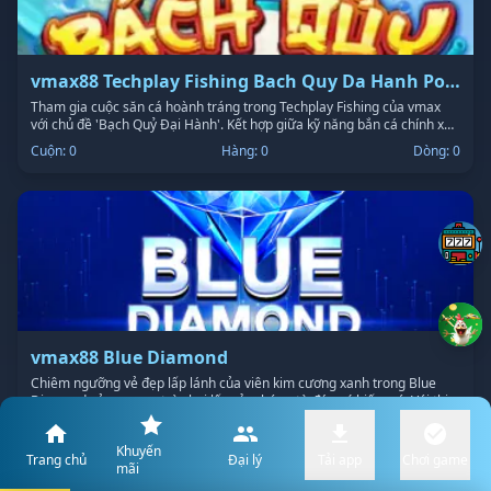
vmax88 Techplay Fishing Bach Quy Da Hanh Portrait
Tham gia cuộc săn cá hoành tráng trong Techplay Fishing của vmax
với chủ đề 'Bạch Quỷ Đại Hành'. Kết hợp giữa kỹ năng bắn cá chính xác
và yếu tố may mắn, trò chơi tạo nên trải nghiệm giải trí độc đáo. Hãy
Cuộn: 0
Hàng: 0
Dòng: 0
thể hiện khả năng điều khiển vũ khí để tiêu diệt từng đàn cá hung dữ
và giành chiến thắng lớn cùng vmax88!
vmax88 Blue Diamond
Chiêm ngưỡng vẻ đẹp lấp lánh của viên kim cương xanh trong Blue
Diamond của vmax – trò chơi lấy cảm hứng từ đá quý hiếm có. Với thiết
kế sang trọng và âm nhạc du dương, trò chơi mang đến trải nghiệm
Cuộn: 5
Hàng: 3
Dòng: 20
thư giãn đẳng cấp. Hãy thử vận may để sở hữu viên kim cương quý giá
Khuyến
nhất từ nhà cái vmaxx!
Trang chủ
Đại lý
Tải app
Chơi game
mãi