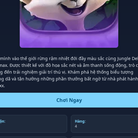
mình vào thế giới rừng rậm nhiệt đới đầy màu sắc cùng Jungle De
max. Được thiết kế với đồ họa sắc nét và âm thanh sống động, trò 
 đến trải nghiệm giải trí thú vị. Khám phá hệ thống biểu tượng
g dã và tận hưởng những phần thưởng bất ngờ từ nhà phát hàn
xx.
Chơi Ngay
ộn:
Hàng:
4