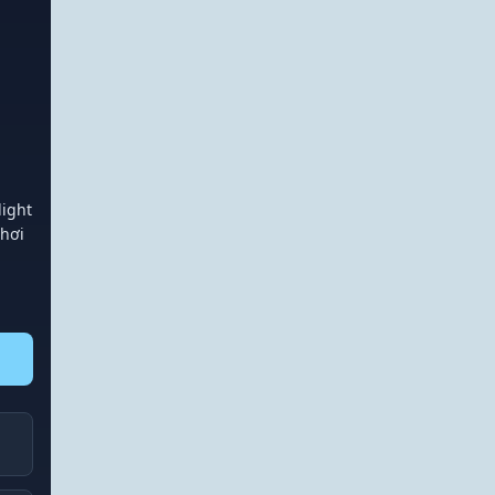
light
chơi
h