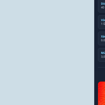
Dò
40
Vò
1 
Xá
0.
Mứ
3,